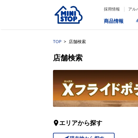
採用情報
アル
商品情報
サービス
企業情報
IR情報
TOP
店舗検索
店舗検索
会社情報
Loppi
経営方針
コーポレートガバナンス
ATM
内部統制システム構築の基本方
針について
役員一覧
エリアから探す
取締役会の多様性について
ダイバーシティへの対応