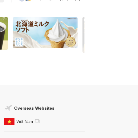
ciscaWiFi
Tax-free Shop
MINISTOP Loppi
デリバリー
Uber Eats
menu
出前館
Overseas Websites
Viêt Nam