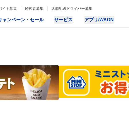
バイト募集
経営者募集
店舗配送ドライバー募集
キャンペーン・セール
サービス
アプリ/WAON
IR情報
サステナビリティ
ニュースリ
購入・発券
支払い
業務・財務情報
株式関連情報
業績ハイライト
株主さまメモ
決済サービス
Wi-Fi
月次営業報告
株式の状況
株主総会
IR資料室
株価情報
決算短信
配当について
決算説明会動画