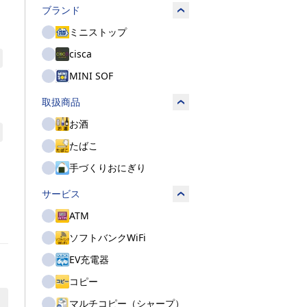
ブランド
ミニストップ
cisca
MINI SOF
取扱商品
お酒
たばこ
手づくりおにぎり
サービス
ATM
ソフトバンクWiFi
EV充電器
コピー
マルチコピー（シャープ）