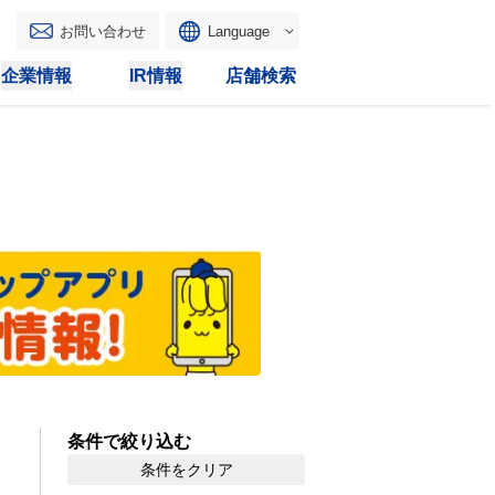
お問い合わせ
Language
English
企業情報
IR情報
店舗検索
WAONトップ
リース
トピックス
マルチコピー
IRカレンダー
その他
電子公告
IRトピックス
IRに関するよくあるご質問
IRサイトマップ
条件で絞り込む
IRポリシー
条件をクリア