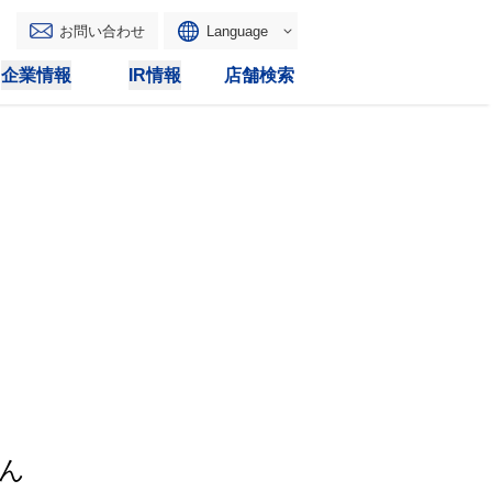
お問い合わせ
Language
English
企業情報
IR情報
店舗検索
WAONトップ
リース
トピックス
マルチコピー
IRカレンダー
その他
電子公告
IRトピックス
IRに関するよくあるご質問
IRサイトマップ
IRポリシー
ん