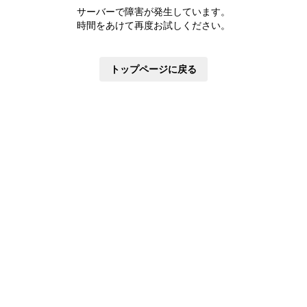
株主優待制度
サーバーで障害が発生しています。
有価証券報告書
時間をあけて再度お試しください。
定款・株式取扱規則
株主通信
トップページに戻る
株式事務手続き