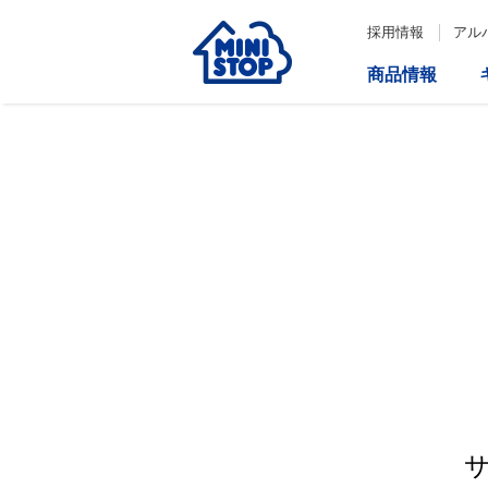
採用情報
アル
商品情報
サービス
企業情報
IR情報
会社情報
Loppi
経営方針
コーポレートガバナンス
ATM
内部統制システム構築の基本方
針について
役員一覧
取締役会の多様性について
ダイバーシティへの対応