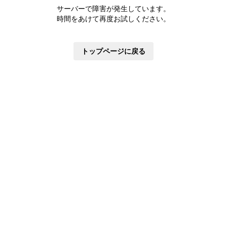
株主優待制度
サーバーで障害が発生しています。
有価証券報告書
時間をあけて再度お試しください。
定款・株式取扱規則
株主通信
トップページに戻る
株式事務手続き