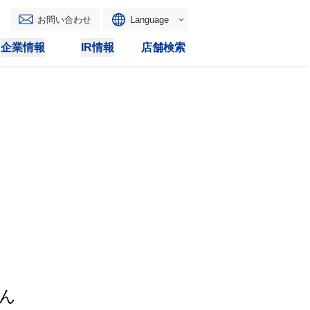
お問い合わせ
Language
English
企業情報
IR情報
店舗検索
WAONトップ
リース
トピックス
マルチコピー
IRカレンダー
その他
電子公告
IRトピックス
IRに関するよくあるご質問
IRサイトマップ
IRポリシー
ん