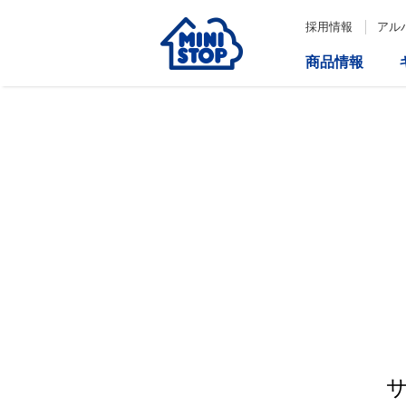
採用情報
アル
商品情報
サービス
企業情報
IR情報
会社情報
Loppi
経営方針
コーポレートガバナンス
ATM
内部統制システム構築の基本方
針について
役員一覧
取締役会の多様性について
ダイバーシティへの対応