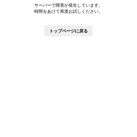
株主優待制度
サーバーで障害が発生しています。
有価証券報告書
時間をあけて再度お試しください。
定款・株式取扱規則
株主通信
トップページに戻る
株式事務手続き