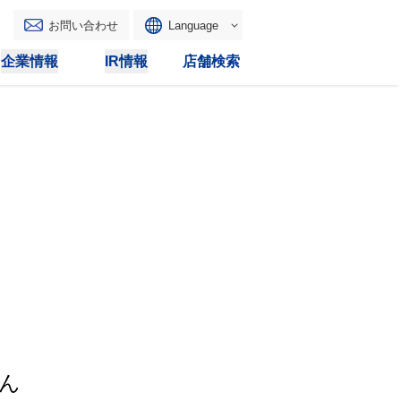
お問い合わせ
Language
English
企業情報
IR情報
店舗検索
WAONトップ
リース
トピックス
マルチコピー
IRカレンダー
その他
電子公告
IRトピックス
IRに関するよくあるご質問
IRサイトマップ
IRポリシー
ん