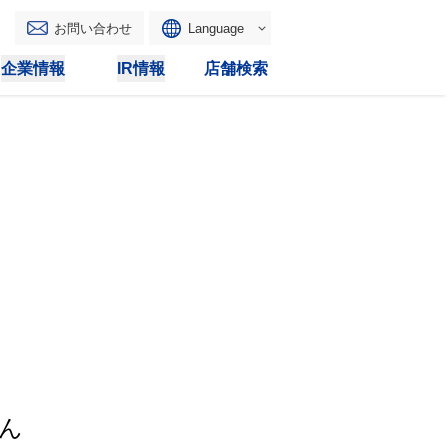
お問い合わせ
Language
English
企業情報
IR情報
店舗検索
WAONトップ
リース
トピックス
マルチコピー
IRカレンダー
その他
電子公告
IRトピックス
IRに関するよくあるご質問
IRサイトマップ
IRポリシー
ん