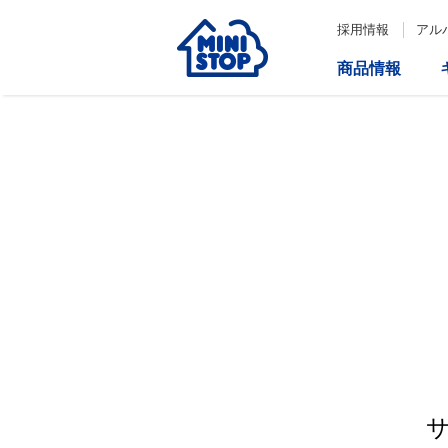
採用情報
アル
商品情報
サービス
企業情報
IR情報
会社情報
Loppi
経営方針
コーポレートガバナンス
ATM
内部統制システム構築の基本方
針について
役員一覧
取締役会の多様性について
ダイバーシティへの対応