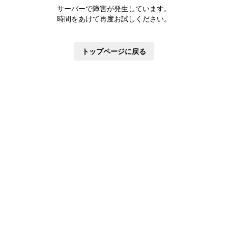
株主優待制度
サーバーで障害が発生しています。
有価証券報告書
時間をあけて再度お試しください。
定款・株式取扱規則
株主通信
トップページに戻る
株式事務手続き