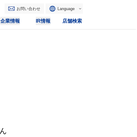
お問い合わせ
Language
English
企業情報
IR情報
店舗検索
WAONトップ
リース
トピックス
マルチコピー
IRカレンダー
その他
電子公告
IRトピックス
IRに関するよくあるご質問
IRサイトマップ
IRポリシー
ん