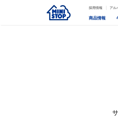
採用情報
アル
商品情報
サービス
企業情報
IR情報
会社情報
Loppi
経営方針
コーポレートガバナンス
ATM
内部統制システム構築の基本方
針について
役員一覧
取締役会の多様性について
ダイバーシティへの対応