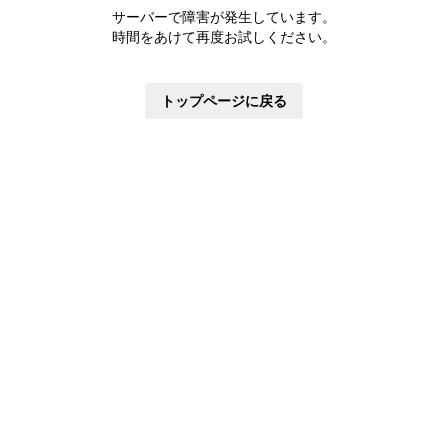
株主優待制度
サーバーで障害が発生しています。
有価証券報告書
時間をあけて再度お試しください。
定款・株式取扱規則
株主通信
トップページに戻る
株式事務手続き