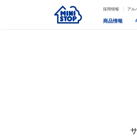
採用情報
アル
商品情報
サービス
企業情報
IR情報
会社情報
Loppi
経営方針
コーポレートガバナンス
ATM
内部統制システム構築の基本方
針について
役員一覧
取締役会の多様性について
ダイバーシティへの対応