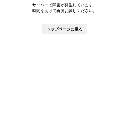
株主優待制度
サーバーで障害が発生しています。
有価証券報告書
時間をあけて再度お試しください。
定款・株式取扱規則
株主通信
トップページに戻る
株式事務手続き