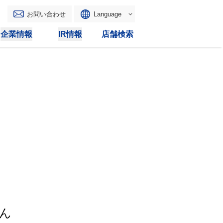
お問い合わせ
Language
English
企業情報
IR情報
店舗検索
WAONトップ
リース
トピックス
マルチコピー
IRカレンダー
その他
電子公告
IRトピックス
IRに関するよくあるご質問
IRサイトマップ
IRポリシー
ん