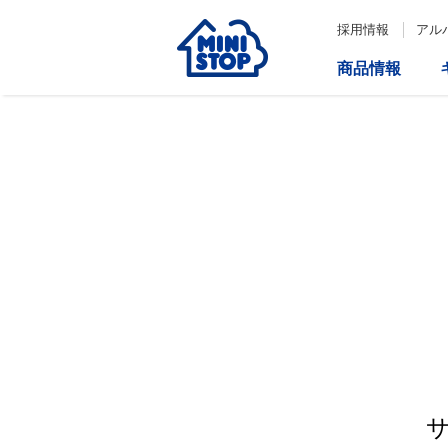
採用情報
アル
商品情報
サービス
企業情報
IR情報
会社情報
Loppi
経営方針
コーポレートガバナンス
ATM
内部統制システム構築の基本方
針について
役員一覧
取締役会の多様性について
ダイバーシティへの対応