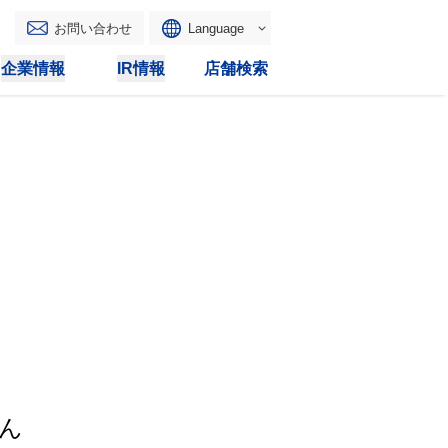
お問い合わせ
Language
English
企業情報
IR情報
店舗検索
WAONトップ
リース
トピックス
マルチコピー
IRカレンダー
その他
電子公告
IRトピックス
IRに関するよくあるご質問
IRサイトマップ
IRポリシー
ん