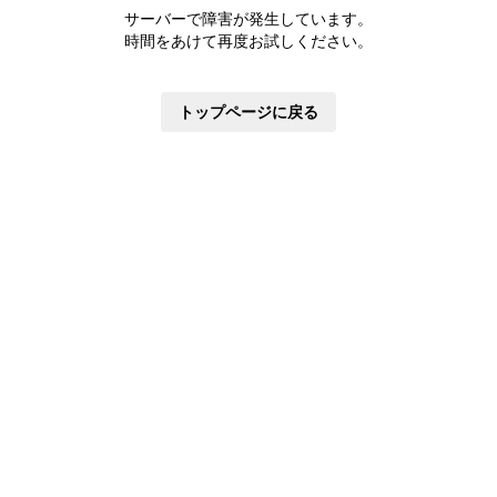
株主優待制度
サーバーで障害が発生しています。
有価証券報告書
時間をあけて再度お試しください。
定款・株式取扱規則
株主通信
トップページに戻る
株式事務手続き