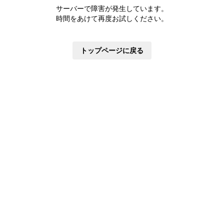
株主優待制度
サーバーで障害が発生しています。
有価証券報告書
時間をあけて再度お試しください。
定款・株式取扱規則
株主通信
トップページに戻る
株式事務手続き