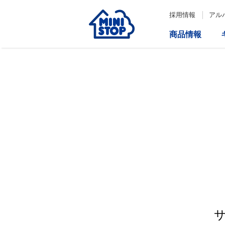
採用情報
アル
商品情報
サービス
企業情報
IR情報
会社情報
Loppi
経営方針
コーポレートガバナンス
ATM
内部統制システム構築の基本方
針について
役員一覧
取締役会の多様性について
ダイバーシティへの対応