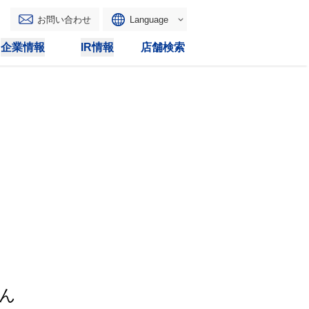
お問い合わせ
Language
English
企業情報
IR情報
店舗検索
WAONトップ
リース
トピックス
マルチコピー
IRカレンダー
その他
電子公告
IRトピックス
IRに関するよくあるご質問
IRサイトマップ
IRポリシー
ん