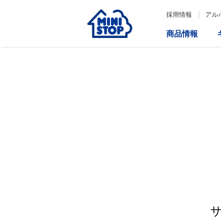
採用情報
アル
商品情報
サービス
企業情報
IR情報
会社情報
Loppi
経営方針
コーポレートガバナンス
ATM
内部統制システム構築の基本方
針について
役員一覧
取締役会の多様性について
ダイバーシティへの対応