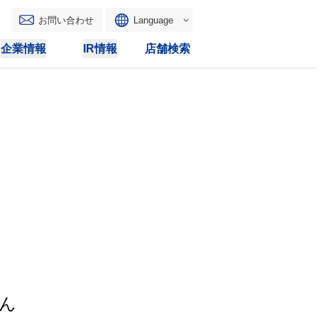
お問い合わせ
Language
English
企業情報
IR情報
店舗検索
WAONトップ
リース
トピックス
マルチコピー
IRカレンダー
その他
電子公告
IRトピックス
IRに関するよくあるご質問
IRサイトマップ
IRポリシー
ん