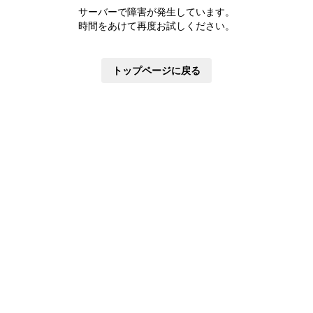
株主優待制度
サーバーで障害が発生しています。
有価証券報告書
時間をあけて再度お試しください。
定款・株式取扱規則
株主通信
トップページに戻る
株式事務手続き