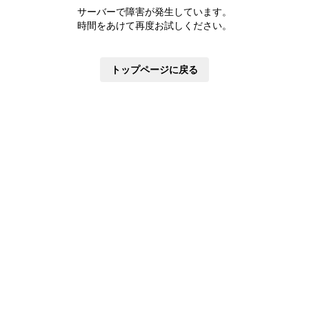
株主優待制度
サーバーで障害が発生しています。
有価証券報告書
時間をあけて再度お試しください。
定款・株式取扱規則
株主通信
トップページに戻る
株式事務手続き