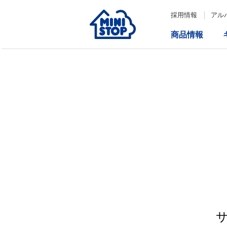
採用情報
アル
商品情報
サービス
企業情報
IR情報
会社情報
Loppi
経営方針
コーポレートガバナンス
ATM
内部統制システム構築の基本方
針について
役員一覧
取締役会の多様性について
ダイバーシティへの対応