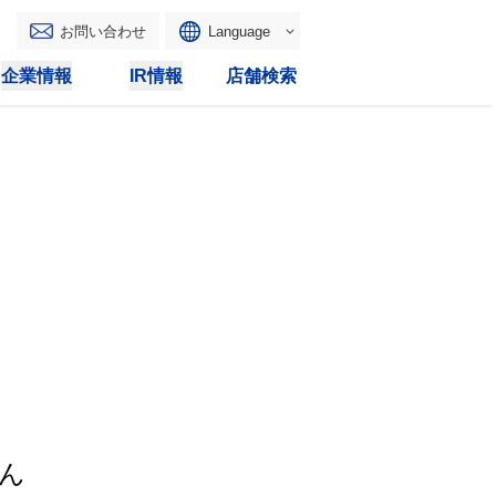
お問い合わせ
Language
English
企業情報
IR情報
店舗検索
WAONトップ
リース
トピックス
マルチコピー
IRカレンダー
その他
電子公告
IRトピックス
IRに関するよくあるご質問
IRサイトマップ
IRポリシー
ん