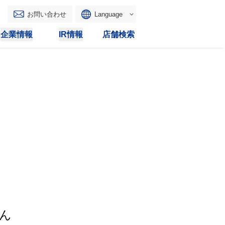
お問い合わせ
Language
English
企業情報
IR情報
店舗検索
WAONトップ
リース
トピックス
マルチコピー
IRカレンダー
その他
電子公告
IRトピックス
IRに関するよくあるご質問
IRサイトマップ
IRポリシー
ん