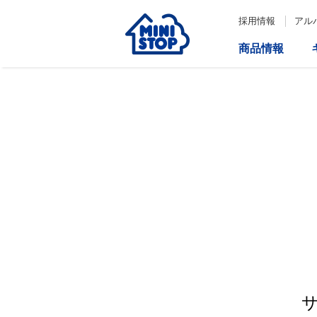
採用情報
アル
商品情報
サービス
企業情報
IR情報
会社情報
Loppi
経営方針
コーポレートガバナンス
ATM
内部統制システム構築の基本方
針について
役員一覧
取締役会の多様性について
ダイバーシティへの対応