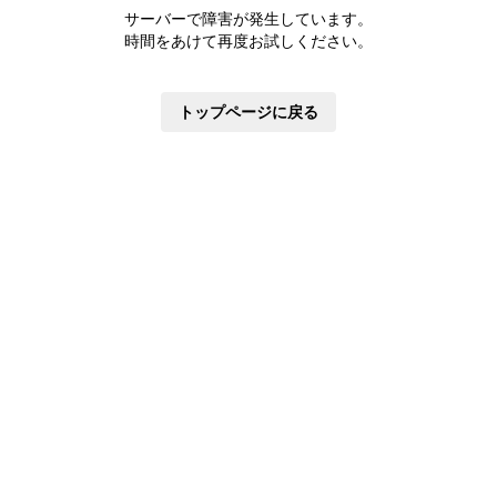
株主優待制度
サーバーで障害が発生しています。
有価証券報告書
時間をあけて再度お試しください。
定款・株式取扱規則
株主通信
トップページに戻る
株式事務手続き