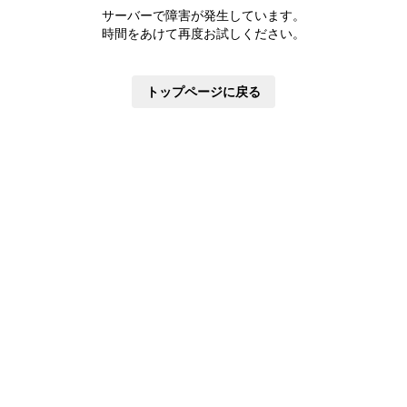
株主優待制度
サーバーで障害が発生しています。
有価証券報告書
時間をあけて再度お試しください。
定款・株式取扱規則
株主通信
トップページに戻る
株式事務手続き