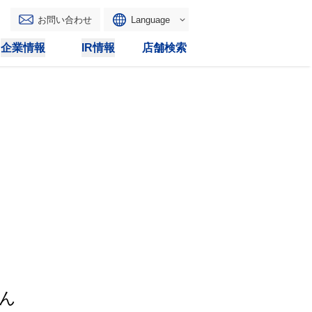
お問い合わせ
Language
English
企業情報
IR情報
店舗検索
WAONトップ
リース
トピックス
マルチコピー
IRカレンダー
その他
電子公告
IRトピックス
IRに関するよくあるご質問
IRサイトマップ
IRポリシー
ん