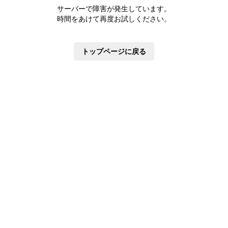
株主優待制度
サーバーで障害が発生しています。
有価証券報告書
時間をあけて再度お試しください。
定款・株式取扱規則
株主通信
トップページに戻る
株式事務手続き