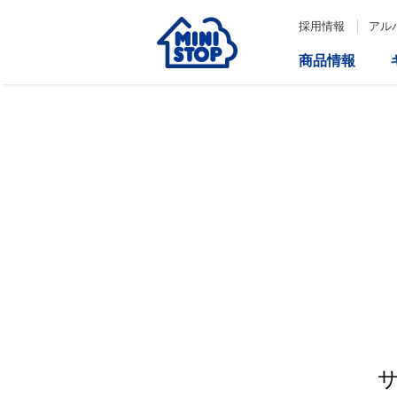
採用情報
アル
商品情報
サービス
企業情報
IR情報
会社情報
Loppi
経営方針
コーポレートガバナンス
ATM
内部統制システム構築の基本方
針について
役員一覧
取締役会の多様性について
ダイバーシティへの対応