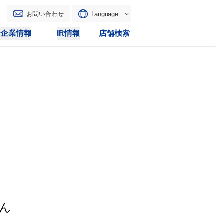
お問い合わせ
Language
English
企業情報
IR情報
店舗検索
WAONトップ
リース
トピックス
マルチコピー
IRカレンダー
その他
電子公告
IRトピックス
IRに関するよくあるご質問
IRサイトマップ
IRポリシー
ん