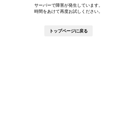
株主優待制度
サーバーで障害が発生しています。
有価証券報告書
時間をあけて再度お試しください。
定款・株式取扱規則
株主通信
トップページに戻る
株式事務手続き