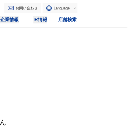
お問い合わせ
Language
English
企業情報
IR情報
店舗検索
WAONトップ
リース
トピックス
マルチコピー
IRカレンダー
その他
電子公告
IRトピックス
IRに関するよくあるご質問
IRサイトマップ
IRポリシー
ん