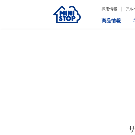
採用情報
アル
商品情報
サービス
企業情報
IR情報
会社情報
Loppi
経営方針
コーポレートガバナンス
ATM
内部統制システム構築の基本方
針について
役員一覧
取締役会の多様性について
ダイバーシティへの対応