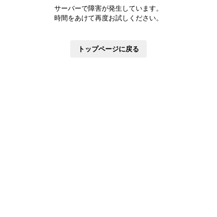
株主優待制度
サーバーで障害が発生しています。
有価証券報告書
時間をあけて再度お試しください。
定款・株式取扱規則
株主通信
トップページに戻る
株式事務手続き