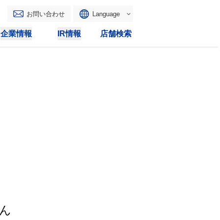
お問い合わせ
Language
English
企業情報
IR情報
店舗検索
WAONトップ
リース
トピックス
マルチコピー
IRカレンダー
その他
電子公告
IRトピックス
IRに関するよくあるご質問
IRサイトマップ
IRポリシー
ん