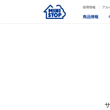
採用情報
アル
商品情報
サービス
企業情報
IR情報
会社情報
Loppi
経営方針
コーポレートガバナンス
ATM
内部統制システム構築の基本方
針について
役員一覧
取締役会の多様性について
ダイバーシティへの対応