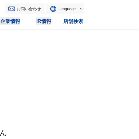
お問い合わせ
Language
English
企業情報
IR情報
店舗検索
WAONトップ
リース
トピックス
マルチコピー
IRカレンダー
その他
電子公告
IRトピックス
IRに関するよくあるご質問
IRサイトマップ
IRポリシー
ん