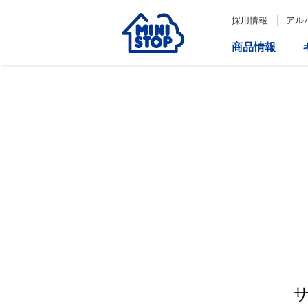
採用情報
アル
商品情報
サービス
企業情報
IR情報
会社情報
Loppi
経営方針
コーポレートガバナンス
ATM
内部統制システム構築の基本方
針について
役員一覧
取締役会の多様性について
ダイバーシティへの対応