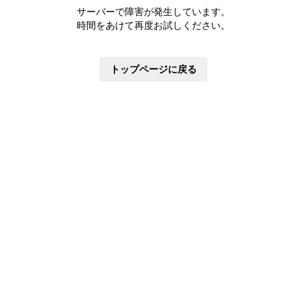
株主優待制度
サーバーで障害が発生しています。
有価証券報告書
時間をあけて再度お試しください。
定款・株式取扱規則
株主通信
トップページに戻る
株式事務手続き