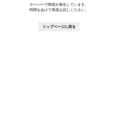
株主優待制度
サーバーで障害が発生しています。
有価証券報告書
時間をあけて再度お試しください。
定款・株式取扱規則
株主通信
トップページに戻る
株式事務手続き