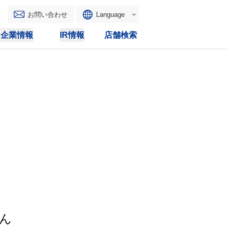
お問い合わせ
Language
English
企業情報
IR情報
店舗検索
WAONトップ
リース
トピックス
マルチコピー
IRカレンダー
その他
電子公告
IRトピックス
IRに関するよくあるご質問
IRサイトマップ
IRポリシー
ん