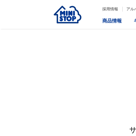
採用情報
アル
商品情報
サービス
企業情報
IR情報
会社情報
Loppi
経営方針
コーポレートガバナンス
ATM
内部統制システム構築の基本方
針について
役員一覧
取締役会の多様性について
ダイバーシティへの対応