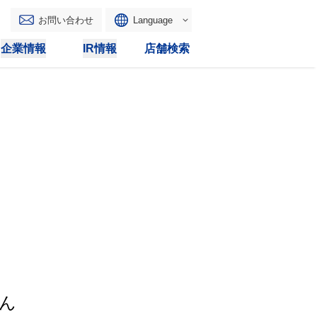
お問い合わせ
Language
English
企業情報
IR情報
店舗検索
WAONトップ
リース
トピックス
マルチコピー
IRカレンダー
その他
電子公告
IRトピックス
IRに関するよくあるご質問
IRサイトマップ
IRポリシー
ん