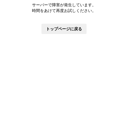
株主優待制度
サーバーで障害が発生しています。
有価証券報告書
時間をあけて再度お試しください。
定款・株式取扱規則
株主通信
トップページに戻る
株式事務手続き