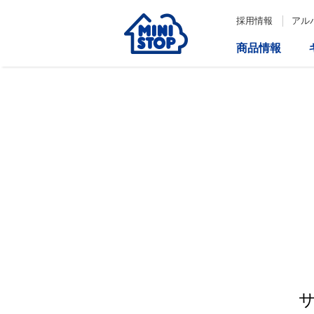
採用情報
アル
商品情報
サービス
企業情報
IR情報
会社情報
Loppi
経営方針
コーポレートガバナンス
ATM
内部統制システム構築の基本方
針について
役員一覧
取締役会の多様性について
ダイバーシティへの対応