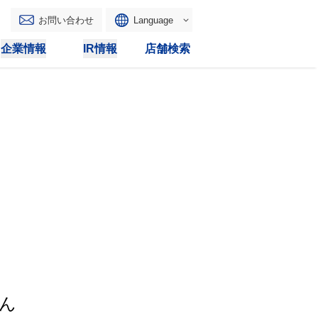
お問い合わせ
Language
English
企業情報
IR情報
店舗検索
WAONトップ
リース
トピックス
マルチコピー
IRカレンダー
その他
電子公告
IRトピックス
IRに関するよくあるご質問
IRサイトマップ
IRポリシー
ん