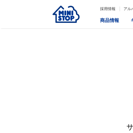
採用情報
アル
商品情報
サービス
企業情報
IR情報
会社情報
Loppi
経営方針
コーポレートガバナンス
ATM
内部統制システム構築の基本方
針について
役員一覧
取締役会の多様性について
ダイバーシティへの対応