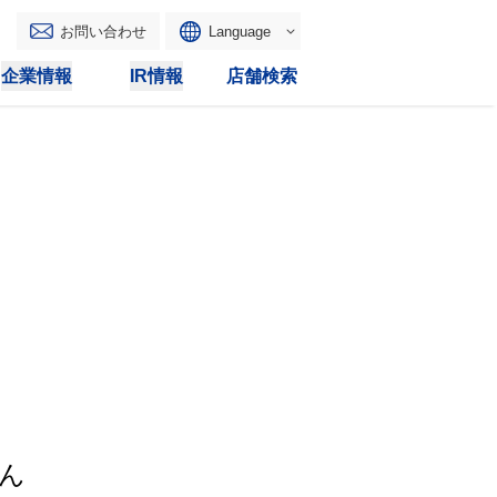
お問い合わせ
Language
English
企業情報
IR情報
店舗検索
WAONトップ
リース
トピックス
マルチコピー
IRカレンダー
その他
電子公告
IRトピックス
IRに関するよくあるご質問
IRサイトマップ
IRポリシー
ん