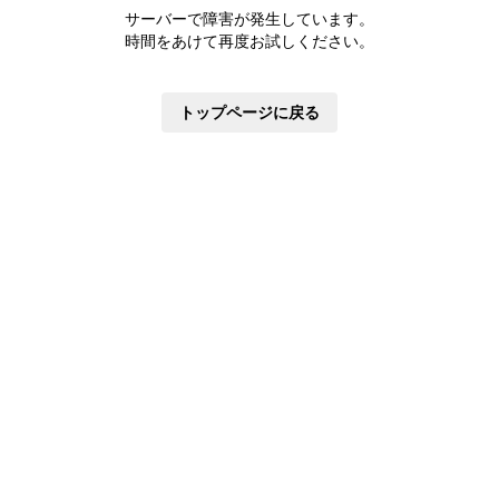
株主優待制度
サーバーで障害が発生しています。
有価証券報告書
時間をあけて再度お試しください。
定款・株式取扱規則
株主通信
トップページに戻る
株式事務手続き