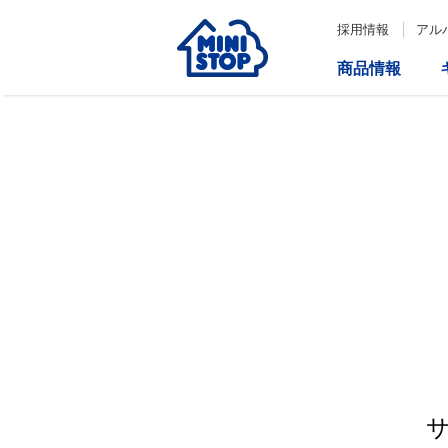
採用情報
アル
商品情報
サービス
企業情報
IR情報
会社情報
Loppi
経営方針
コーポレートガバナンス
ATM
内部統制システム構築の基本方
針について
役員一覧
取締役会の多様性について
ダイバーシティへの対応