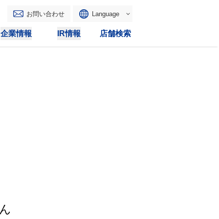
お問い合わせ
Language
English
企業情報
IR情報
店舗検索
WAONトップ
リース
トピックス
マルチコピー
IRカレンダー
その他
電子公告
IRトピックス
IRに関するよくあるご質問
IRサイトマップ
IRポリシー
ん