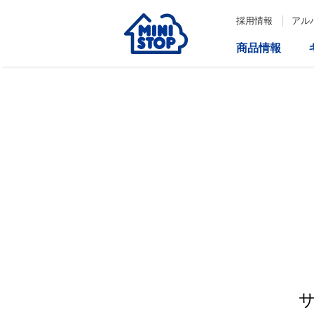
採用情報
アル
商品情報
サービス
企業情報
IR情報
会社情報
Loppi
経営方針
コーポレートガバナンス
ATM
内部統制システム構築の基本方
針について
役員一覧
取締役会の多様性について
ダイバーシティへの対応