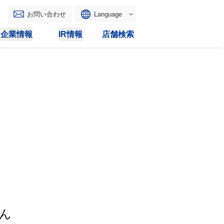
お問い合わせ
Language
English
企業情報
IR情報
店舗検索
WAONトップ
リース
トピックス
マルチコピー
IRカレンダー
その他
電子公告
IRトピックス
IRに関するよくあるご質問
IRサイトマップ
IRポリシー
ん