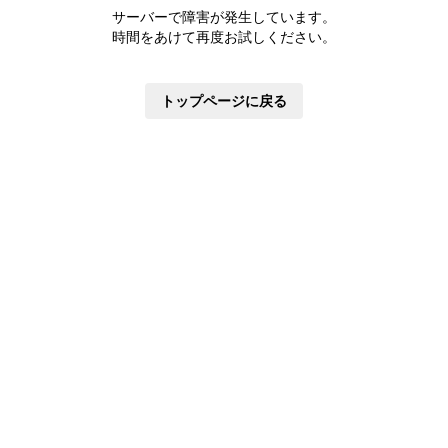
株主優待制度
サーバーで障害が発生しています。
有価証券報告書
時間をあけて再度お試しください。
定款・株式取扱規則
株主通信
トップページに戻る
株式事務手続き