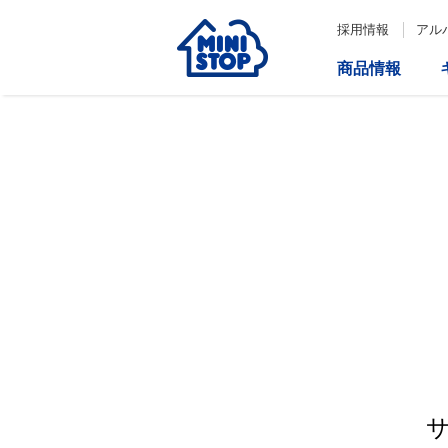
採用情報
アル
商品情報
サービス
企業情報
IR情報
会社情報
Loppi
経営方針
コーポレートガバナンス
ATM
内部統制システム構築の基本方
針について
役員一覧
取締役会の多様性について
ダイバーシティへの対応