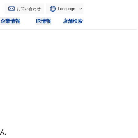
お問い合わせ
Language
English
企業情報
IR情報
店舗検索
WAONトップ
リース
トピックス
マルチコピー
IRカレンダー
その他
電子公告
IRトピックス
IRに関するよくあるご質問
IRサイトマップ
IRポリシー
ん