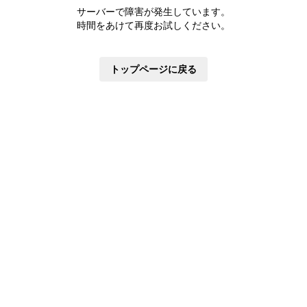
株主優待制度
サーバーで障害が発生しています。
有価証券報告書
時間をあけて再度お試しください。
定款・株式取扱規則
株主通信
トップページに戻る
株式事務手続き