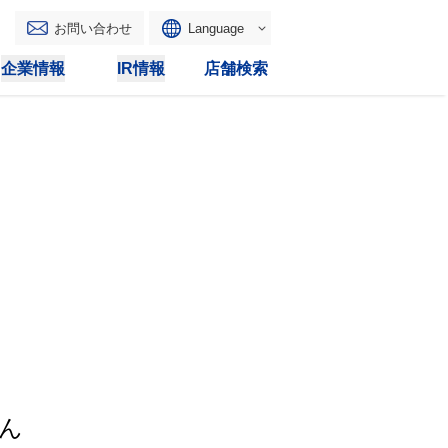
お問い合わせ
Language
English
企業情報
IR情報
店舗検索
WAONトップ
リース
トピックス
マルチコピー
IRカレンダー
その他
電子公告
IRトピックス
IRに関するよくあるご質問
IRサイトマップ
IRポリシー
ん