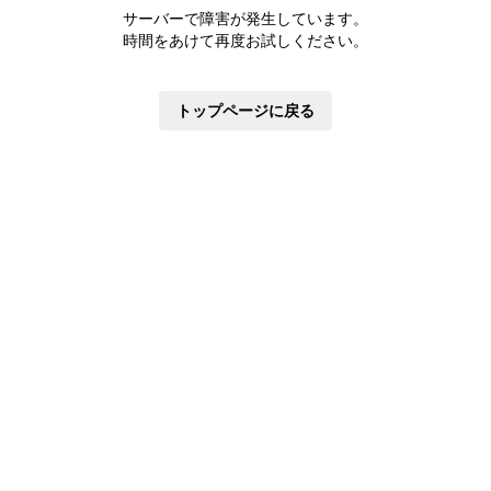
株主優待制度
サーバーで障害が発生しています。
有価証券報告書
時間をあけて再度お試しください。
定款・株式取扱規則
株主通信
トップページに戻る
株式事務手続き