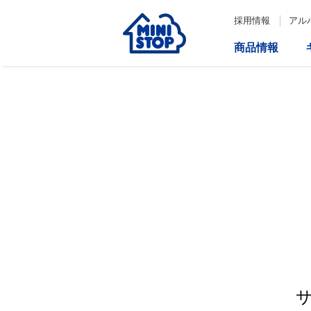
採用情報
アル
商品情報
サービス
企業情報
IR情報
会社情報
Loppi
経営方針
コーポレートガバナンス
ATM
内部統制システム構築の基本方
針について
役員一覧
取締役会の多様性について
ダイバーシティへの対応