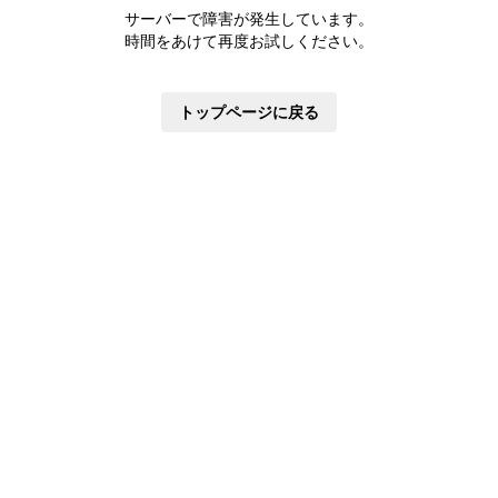
株主優待制度
サーバーで障害が発生しています。
有価証券報告書
時間をあけて再度お試しください。
定款・株式取扱規則
株主通信
トップページに戻る
株式事務手続き