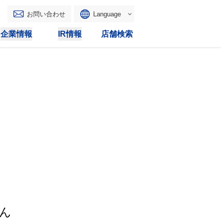
お問い合わせ
Language
English
企業情報
IR情報
店舗検索
WAONトップ
リース
トピックス
マルチコピー
IRカレンダー
その他
電子公告
IRトピックス
IRに関するよくあるご質問
IRサイトマップ
IRポリシー
ん