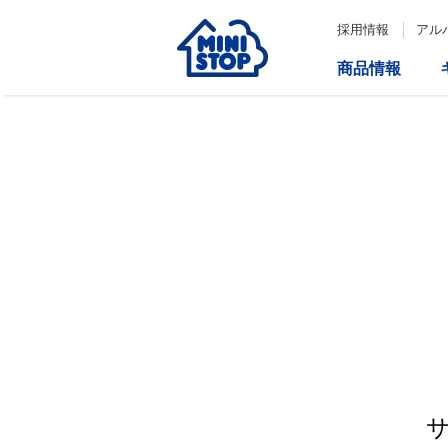
採用情報
アル
商品情報
サービス
企業情報
IR情報
会社情報
Loppi
経営方針
コーポレートガバナンス
ATM
内部統制システム構築の基本方
針について
役員一覧
取締役会の多様性について
ダイバーシティへの対応