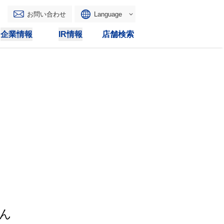
お問い合わせ
Language
English
企業情報
IR情報
店舗検索
WAONトップ
リース
トピックス
マルチコピー
IRカレンダー
その他
電子公告
IRトピックス
IRに関するよくあるご質問
IRサイトマップ
IRポリシー
ん