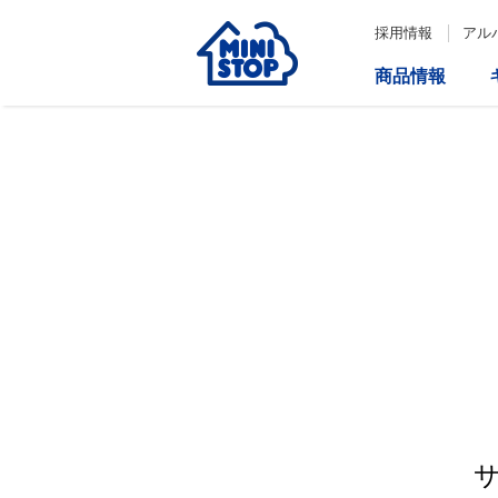
採用情報
アル
商品情報
サービス
企業情報
IR情報
会社情報
Loppi
経営方針
コーポレートガバナンス
ATM
内部統制システム構築の基本方
針について
役員一覧
取締役会の多様性について
ダイバーシティへの対応