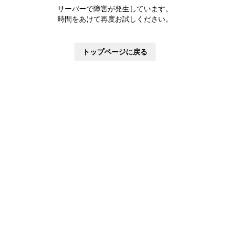
株主優待制度
サーバーで障害が発生しています。
有価証券報告書
時間をあけて再度お試しください。
定款・株式取扱規則
株主通信
トップページに戻る
株式事務手続き