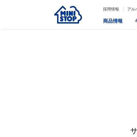
採用情報
アル
商品情報
サービス
企業情報
IR情報
会社情報
Loppi
経営方針
コーポレートガバナンス
ATM
内部統制システム構築の基本方
針について
役員一覧
取締役会の多様性について
ダイバーシティへの対応