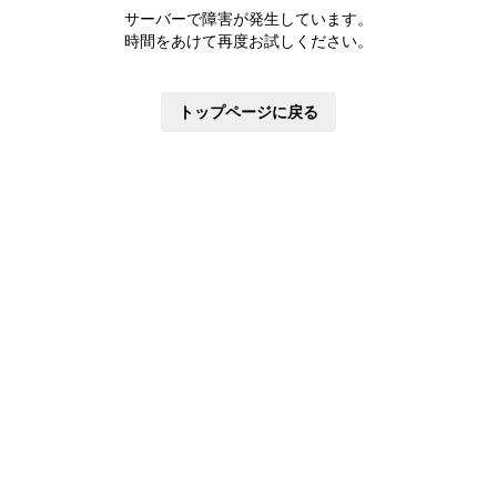
株主優待制度
サーバーで障害が発生しています。
有価証券報告書
時間をあけて再度お試しください。
定款・株式取扱規則
株主通信
トップページに戻る
株式事務手続き