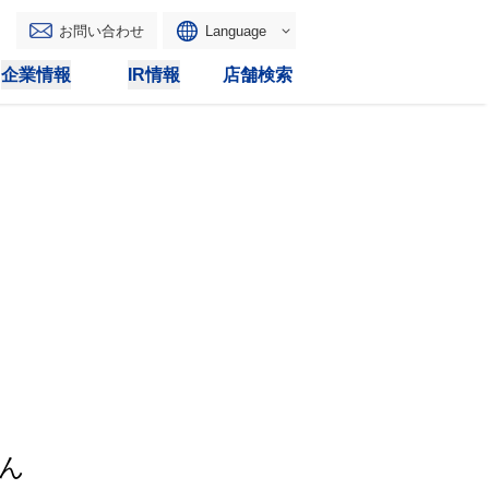
お問い合わせ
Language
English
企業情報
IR情報
店舗検索
WAONトップ
リース
トピックス
マルチコピー
IRカレンダー
その他
電子公告
IRトピックス
IRに関するよくあるご質問
IRサイトマップ
IRポリシー
ん