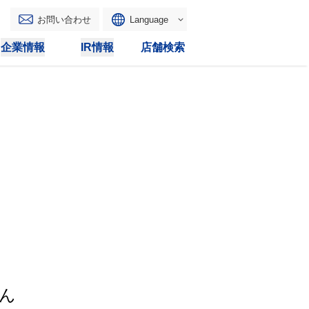
お問い合わせ
Language
English
企業情報
IR情報
店舗検索
WAONトップ
リース
トピックス
マルチコピー
IRカレンダー
その他
電子公告
IRトピックス
IRに関するよくあるご質問
IRサイトマップ
IRポリシー
ん