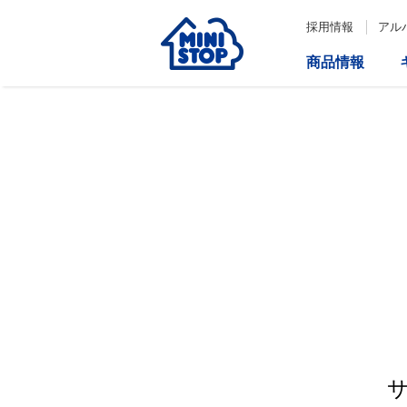
採用情報
アル
商品情報
サービス
企業情報
IR情報
会社情報
Loppi
経営方針
コーポレートガバナンス
ATM
内部統制システム構築の基本方
針について
役員一覧
取締役会の多様性について
ダイバーシティへの対応