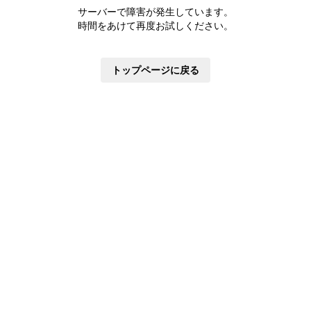
株主優待制度
サーバーで障害が発生しています。
有価証券報告書
時間をあけて再度お試しください。
定款・株式取扱規則
株主通信
トップページに戻る
株式事務手続き