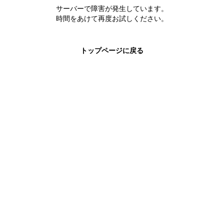
株主優待制度
サーバーで障害が発生しています。
有価証券報告書
時間をあけて再度お試しください。
定款・株式取扱規則
株主通信
トップページに戻る
株式事務手続き