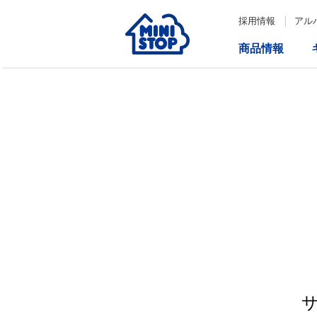
採用情報
アル
商品情報
サービス
企業情報
IR情報
会社情報
Loppi
経営方針
コーポレートガバナンス
ATM
内部統制システム構築の基本方
針について
役員一覧
取締役会の多様性について
ダイバーシティへの対応