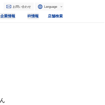
お問い合わせ
Language
English
企業情報
IR情報
店舗検索
WAONトップ
リース
トピックス
マルチコピー
IRカレンダー
その他
電子公告
IRトピックス
IRに関するよくあるご質問
IRサイトマップ
IRポリシー
ん